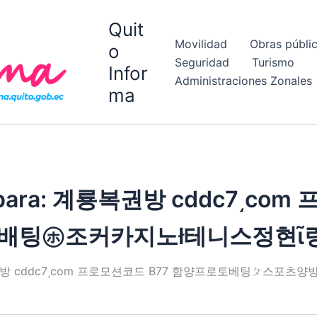
Quit
Movilidad
Obras públi
o
Seguridad
Turismo
Infor
Administraciones Zonales
ma
para:
계룡복권방 cddc7͵com
배팅㋭조커카지노ł테니스정현ῖ링
ra: 계룡복권방 cddc7͵com 프로모션코드 B77 함양프로토베팅