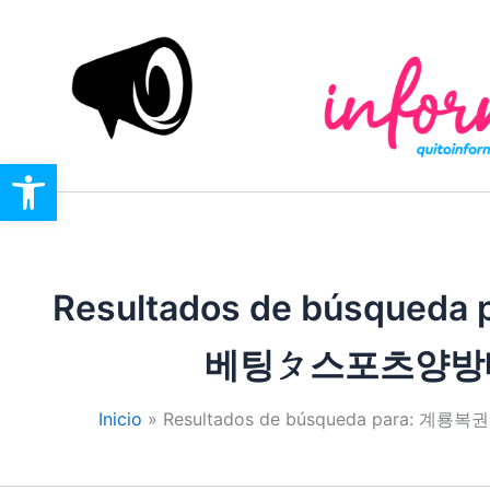
Ir
al
contenido
Open toolbar
Resultados de búsqueda 
베팅ㄆ스포츠양방
Inicio
Resultados de búsqueda pa