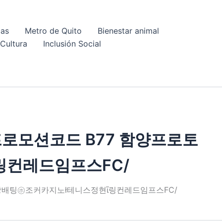
cas
Metro de Quito
Bienestar animal
Cultura
Inclusión Social
 프로모션코드 B77 함양프로토
컨레드임프스FC/
ㄆ스포츠양방배팅㋭조커카지노ł테니스정현ῖ링컨레드임프스FC/