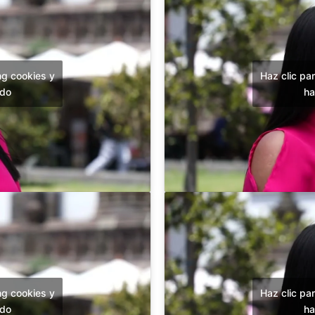
ng cookies y
Haz clic pa
ido
ha
ng cookies y
Haz clic pa
ido
ha