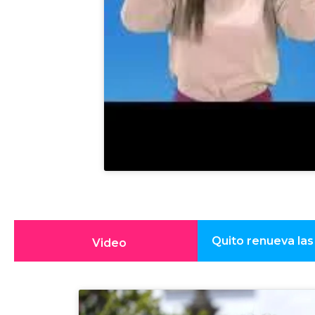
Quito renueva las
Video