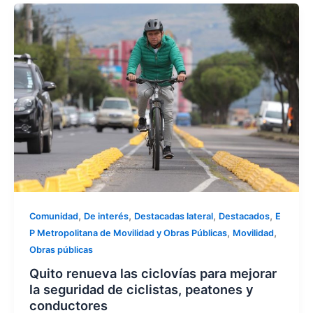
,
,
,
,
Comunidad
De interés
Destacadas lateral
Destacados
E
,
,
P Metropolitana de Movilidad y Obras Públicas
Movilidad
Obras públicas
Quito renueva las ciclovías para mejorar
la seguridad de ciclistas, peatones y
conductores