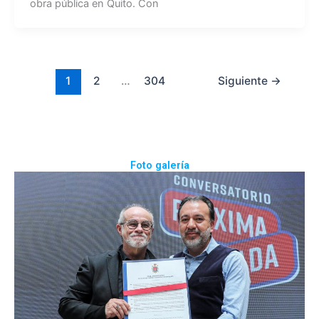
obra pública en Quito. Con
1
2
…
304
Siguiente
→
Foto galería