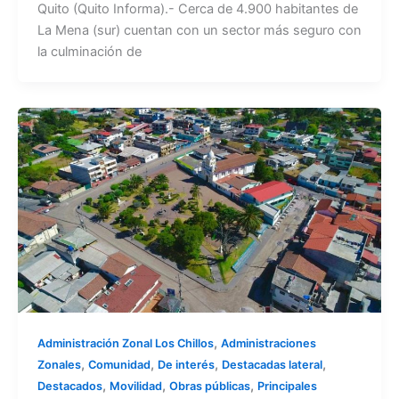
Quito (Quito Informa).- Cerca de 4.900 habitantes de
La Mena (sur) cuentan con un sector más seguro con
la culminación de
,
Administración Zonal Los Chillos
Administraciones
,
,
,
,
Zonales
Comunidad
De interés
Destacadas lateral
,
,
,
Destacados
Movilidad
Obras públicas
Principales