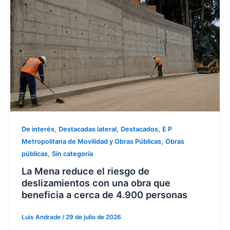
,
,
,
De interés
Destacadas lateral
Destacados
E P
,
Metropolitana de Movilidad y Obras Públicas
Obras
,
públicas
Sin categoría
La Mena reduce el riesgo de
deslizamientos con una obra que
beneficia a cerca de 4.900 personas
Luis Andrade
/
29 de julio de 2026