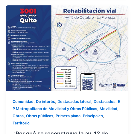
,
,
,
,
Comunidad
De interés
Destacadas lateral
Destacados
E
,
,
P Metropolitana de Movilidad y Obras Públicas
Movilidad
,
,
,
,
Obras
Obras públicas
Primera plana
Principales
Territorio
¿Por qué se reconstruye la av. 12 de