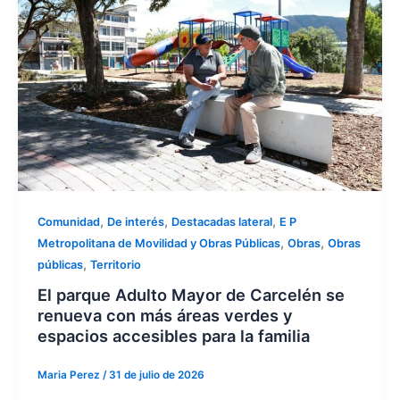
,
,
,
Comunidad
De interés
Destacadas lateral
E P
,
,
Metropolitana de Movilidad y Obras Públicas
Obras
Obras
,
públicas
Territorio
El parque Adulto Mayor de Carcelén se
renueva con más áreas verdes y
espacios accesibles para la familia
Maria Perez
/
31 de julio de 2026